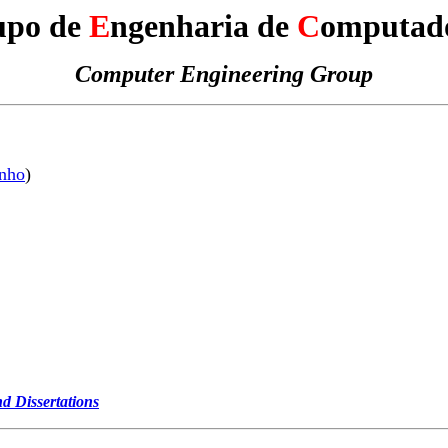
upo de
E
ngenharia de
C
omputad
Computer Engineering Group
inho
)
d Dissertations