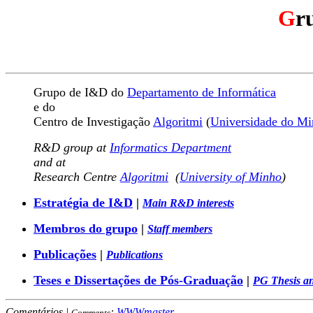
G
r
Grupo de I&D do
Departamento de Informática
e do
Centro de Investigação
Algoritmi
(
Universidade do M
R&D group at
Informatics Department
and at
Research Centre
Algoritmi
(
University of Minho
)
Estratégia de I&D
|
Main R&D interests
Membros do grupo
|
Staff members
Publicações
|
Publications
Teses e Dissertações de Pós-Graduação
|
PG Thesis an
Comentários |
:
WWWmaster
Comments