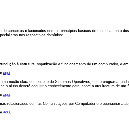
to de conceitos relacionados com os princípios básicos de funcionamento dos 
ecialistas nos respectivos domínios:
ntrodução à estrutura, organização e funcionamento de um computador, e em
ue
aqui
.
uma noção clara do conceito de Sistemas Operativos, como programa fundame
lar, o aluno deverá adquirir o conhecimento geral sobre a arquitectura de u
ue
aqui
.
mas relacionados com as Comunicações por Computador e proporcionar a aqui
ue
aqui
.