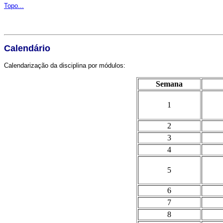
Topo...
Calendário
Calendarização da disciplina por módulos:
Semana
1
2
3
4
5
6
7
8