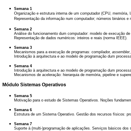
Semana 1
Organização e estrutura interna de um computador (CPU, memória, I/
Representação da informação num computador; números binários e
Semana 2
Análise do funcionamento dum computador: modelo de execução de 
Representação de dados numéricos: inteiros e reais (norma IEEE).
Semana 3
Mecanismos para a execução de programas: compilador,
assembler
Introdução à arquitectura e ao modelo de programação dum processa
Semana 4
Introdução à arquitectura e ao modelo de programação dum processa
Mecanismos de aceleração: hierarquia de memória, pipeline e supere
Módulo Sistemas Operativos
Semana 5
Motivação para o estudo de Sistemas Operativos. Noções fundament
Semana 6
Estrutura de um Sistema Operativo. Gestão dos recursos físicos: pro
Semana 7
Suporte à (multi-)programação de aplicações. Serviços básicos dos 