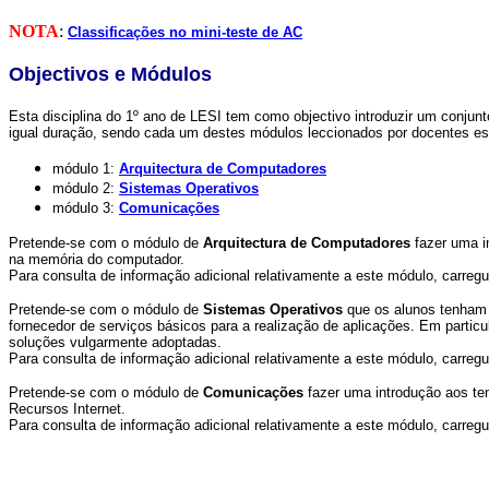
NOTA
:
Classificações no mini-teste de AC
Objectivos e Módulos
Esta disciplina do 1º ano de LESI tem como objectivo introduzir um conjun
igual duração, sendo cada um destes módulos leccionados por docentes esp
módulo 1:
Arquitectura de Computadores
módulo 2:
Sistemas Operativos
módulo 3:
Comunicações
Pretende-se com o módulo de
Arquitectura de Computadores
fazer uma i
na memória do computador.
Para consulta de informação adicional relativamente a este módulo, carreg
Pretende-se com o módulo de
Sistemas Operativos
que os alunos tenham 
fornecedor de serviços básicos para a realização de aplicações. Em particu
soluções vulgarmente adoptadas.
Para consulta de informação adicional relativamente a este módulo, carreg
Pretende-se com o módulo de
Comunicações
fazer uma introdução aos te
Recursos Internet.
Para consulta de informação adicional relativamente a este módulo, carreg