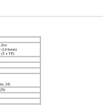
1.Fev
v (14 horas)
v (T e TP)
ira, 24)
 29)