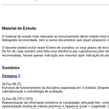
Material de Estudo
O material de estudo mais relevante ao funcionamento deste módulo está 
bibliografia recomendada, nem a outros documentos que sejam propostos n
O docente poderá incluir neste ficheiro de sumários os seus planos de lecc
No fim de cada sumário será feita uma referência aos capítulos/secções da 
recomendada, haverá apenas indicação aos mesmos após indicação do autor
Sumários
Semana
1
20-Fev-06 (T)
Estrutura de funcionamento da disciplina organizada em 3 módulos (Arquit
calendarização e metodologia de avaliação.
21-Fev-06 (TP1+TP2)
Representação da informação numérica no computador utilizando bits: sistem
representação binária de valores positivos e negativos (sinal + magnitude