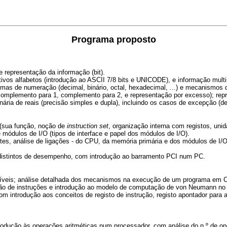
Programa proposto
representação da informação (bit).
tivos alfabetos (introdução ao ASCII 7/8 bits e UNICODE), e informação mul
as de numeração (decimal, binário, octal, hexadecimal, ...) e mecanismos de 
 complemento para 1, complemento para 2, e representação por excesso); repr
a de reais (precisão simples e dupla), incluindo os casos de excepção (desn
 (sua função, noção de
instruction
set
, organização interna com registos, uni
e módulos de I/O (tipos de interface e papel dos módulos de I/O).
s, análise de ligações - do CPU, da memória primária e dos módulos de I/O 
s distintos de desempenho, com introdução ao barramento PCI num PC.
íveis; análise detalhada dos mecanismos na execução de um programa em C
o de instruções e introdução ao modelo de computação de von Neumann no
 introdução aos conceitos de registo de instrução, registo apontador para 
trodução às operações aritméticas num processador, com análise do n.º de ope