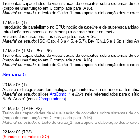
Treino das capacidades de visualização de conceitos sobre sistemas de co
(corpo de uma função em C compilada para IA16).
Material de estudo
: o texto do Guião_1 para apoio à elaboração deste exerc
17-Mar-06 (T)
Introdução de paralelismo no CPU: noção de
pipeline
e de superescalaridad
Introdução aos conceitos de hierarquia de memória e de
cache
.
Resumo das características das arquitecturas RISC.
Material de estudo
: ISC (Cap. 4.3 a 4.5, e 5.7), Bry (Ch.1.5 e 1.6); slides 
17-Mar-06 (TP4+TP5+TP6)
Treino das capacidades de visualização de conceitos sobre sistemas de co
(corpo de uma função em C compilada para IA16).
Material de estudo
: o texto do Guião_1 para apoio à elaboração deste exerc
Semana
5
20-Mar-06 (T)
Análise e diálogo sobre terminologia e gíria informática em redor da temát
Material de estudo
: slides
ArqComp_4
e
links
nele referenciados para o síti
Stuff Works
" (canal
Computadores
)
21-Mar-06 (TP1+TP2)
Treino das capacidades de visualização de conceitos sobre sistemas de co
(corpo de uma função em C compilada para IA16).
Material de estudo
: o texto do
Guião_1 para apoio à elaboração deste exercí
22-Mar-06 (TP3)
(Sumários no módulo SO)