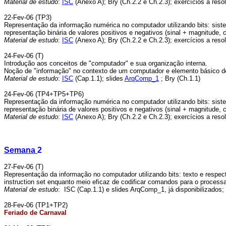
Material de estudo
:
ISC
(Anexo A); Bry (Ch.2.2 e Ch.2.3); exercícios a reso
22-Fev-06 (TP3)
Representação da informação numérica no computador utilizando bits: sistem
representação binária de valores positivos e negativos (sinal + magnitude
Material de estudo
:
ISC
(Anexo A); Bry (Ch.2.2 e Ch.2.3); exercícios a reso
24-Fev-06 (T)
Introdução aos conceitos de "computador" e sua organização interna.
Noção de "informação" no contexto de um computador e elemento básico de
Material de estudo
:
ISC
(Cap.1.1); slides
ArqComp_1
; Bry (Ch.1.1)
24-Fev-06 (TP4+TP5+TP6)
Representação da informação numérica no computador utilizando bits: sistem
representação binária de valores positivos e negativos (sinal + magnitude
Material de estudo
:
ISC
(Anexo A); Bry (Ch.2.2 e Ch.2.3); exercícios a reso
Semana
2
27-Fev-06 (T)
Representação da informação no computador utilizando bits: texto e respec
instruction set enquanto meio eficaz de codificar comandos para o processa
Material de estudo
: ISC (Cap.1.1) e slides ArqComp_1, já disponibilizados; 
28-Fev-06 (TP1+TP2)
Feriado de Carnaval