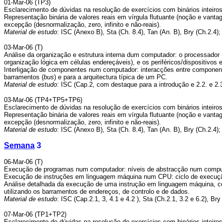
01-Mar-06 (TP3)
Esclarecimento de dúvidas na resolução de exercícios com binários inteiro
Representação binária de valores reais em vírgula flutuante (noção e vant
excepção (desnormalização, zero, infinito e não-reais).
Material de estudo
: ISC (Anexo B), Sta (Ch. 8.4), Tan (An. B), Bry (Ch.2.4)
03-Mar-06 (T)
Análise da organização e estrutura interna dum computador: o processador
organização lógica em células endereçáveis), e os periféricos/dispositivos 
Interligação de componentes num computador: interacções entre componente
barramentos (
bus
) e para a arquitectura típica de um PC.
Material de estudo
: ISC (Cap.2, com destaque para a introdução e 2.2. e 2.3)
03-Mar-06 (TP4+TP5+TP6)
Esclarecimento de dúvidas na resolução de exercícios com binários inteiro
Representação binária de valores reais em vírgula flutuante (noção e vant
excepção (desnormalização, zero, infinito e não-reais).
Material de estudo
: ISC (Anexo B), Sta (Ch. 8.4), Tan (An. B), Bry (Ch.2.4)
Semana
3
06-Mar-06 (T)
Execução de programas num computador: níveis de abstracção num comput
Execução de instruções em linguagem máquina num CPU: ciclo de execuçã
Análise detalhada da execução de uma instrução em linguagem máquina, com
utilizando os barramentos de endereços, de controlo e de dados.
Material de estudo
: ISC (Cap.2.1, 3, 4.1 e 4.2 ), Sta (Ch.2.1, 3.2 e 6.2), Bry
07-Mar-06 (TP1+TP2)
Esclarecimento de dúvidas na resolução de exercícios com binários inteiro