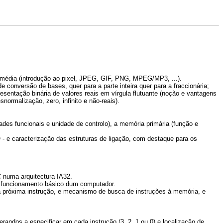
timédia (introdução ao pixel, JPEG, GIF, PNG, MPEG/MP3, ...).
conversão de bases, quer para a parte inteira quer para a fraccionária;
esentação binária de valores reais em vírgula flutuante (noção e vantagens
ormalização, zero, infinito e não-reais).
dades funcionais e unidade de controlo), a memória primária (função e
- e caracterização das estruturas de ligação, com destaque para os
 numa arquitectura IA32.
 funcionamento básico dum computador.
a próxima instrução, e mecanismo de busca de instruções à memória, e
randos a especificar em cada instrução (3, 2, 1 ou 0) e localização de