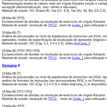
Representação binária de valores reais em vírgula flutuante (noção e vant
excepção (desnormalização, zero, infinito e não-reais).
Material de estudo
: ISC (Anexo B), Sta (Ch. 8.4), Tan (An. B), Bry (Ch.2.4)
08-Mar-06 (TP3)
Esclarecimento de dúvidas na resolução de exercícios de vírgula flutuante.
Material de estudo
: resolução de
TPC1r
;
texto do
Guião_1
para utilização
10-Mar-06 (T)
Análise do processador ao nível da arquitectura do
instruction
set
(ISA): in
operandos; modos de especificação da localização de operandos (registos
Material de estudo
: ISC (Cap. 5.1, 5.4 e 5.5); slides
ArqComp_3
10-Mar-06 (TP4+TP5+TP6)
Esclarecimento de dúvidas na resolução de exercícios de vírgula flutuante.
Material de estudo
: resolução de
TPC1r
;
texto do
Guião_1
para utilização
Semana
4
13-Mar-06 (T)
Análise do processador ao nível da arquitectura do
instruction
set
(ISA): ti
análise de formatos de instruções (em processadores RISC e no Pentium);
Material de estudo
: ISC (Cap. 5.2 e 5.3) e slides ArqComp_3, já disponibili
14-Mar-06 (TP1+TP2)
Esclarecimento de dúvidas na resolução de exercícios de vírgula flutuante.
Material de estudo
: resolução de
TPC1r
;
texto do
Guião_1
para utilização
15-Mar-06 (TP3)