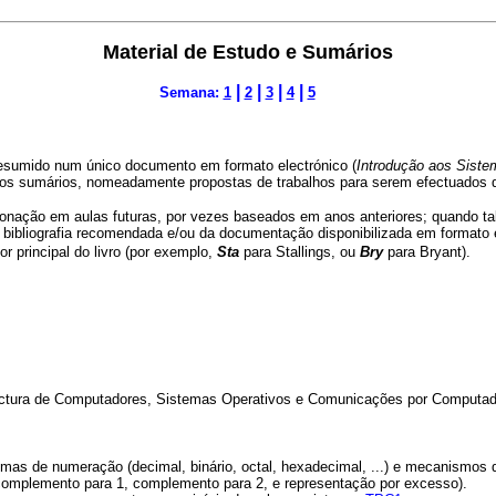
Material de Estudo e Sumários
|
|
|
|
Semana:
1
2
3
4
5
resumido num único documento em formato electrónico (
Introdução aos Sist
os sumários, nomeadamente propostas de trabalhos para serem efectuados qu
ionação em aulas futuras, por vezes baseados em anos anteriores; quando tal
bibliografia recomendada e/ou da documentação disponibilizada em formato ele
 principal do livro (por exemplo,
Sta
para Stallings, ou
Bry
para Bryant).
ectura de Computadores, Sistemas Operativos e Comunicações por Computador)
as de numeração (decimal, binário, octal, hexadecimal, ...) e mecanismos de 
, complemento para 1, complemento para 2, e representação por excesso).