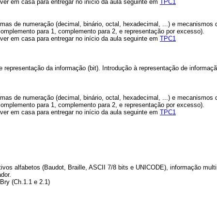
lver em casa para entregar no início da aula seguinte em
TPC1
as de numeração (decimal, binário, octal, hexadecimal, ...) e mecanismos de 
, complemento para 1, complemento para 2, e representação por excesso).
lver em casa para entregar no início da aula seguinte em
TPC1
 representação da informação (bit). Introdução à representação de informa
as de numeração (decimal, binário, octal, hexadecimal, ...) e mecanismos de 
, complemento para 1, complemento para 2, e representação por excesso).
lver em casa para entregar no início da aula seguinte em
TPC1
tivos alfabetos (Baudot, Braille, ASCII 7/8 bits e UNICODE), informação mu
dor.
Bry (Ch.1.1 e 2.1)