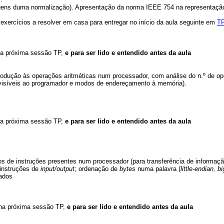
agens duma normalização). Apresentação da norma IEEE 754 na representação b
; exercícios a resolver em casa para entregar no início da aula seguinte em
T
 na próxima sessão TP,
e para ser lido e entendido antes da aula
trodução às operações aritméticas num processador, com análise do n.º de ope
 visíveis ao programador e modos de endereçamento à memória).
 na próxima sessão TP,
e para ser lido e entendido antes da aula
pos de instruções presentes num processador (para transferência de informaçã
 instruções de
input/output
; ordenação de
bytes
numa palavra (
little-endian, b
zados
 na próxima sessão TP,
e para ser lido e entendido antes da aula