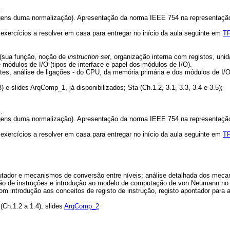
s.
agens duma normalização). Apresentação da norma IEEE 754 na representação b
; exercícios a resolver em casa para entregar no início da aula seguinte em
T
 (sua função, noção de
instruction
set
, organização interna com registos, uni
e módulos de I/O (tipos de interface e papel dos módulos de I/O).
s, análise de ligações - do CPU, da memória primária e dos módulos de I/O 
 e slides ArqComp_1, já disponibilizados; Sta (Ch.1.2, 3.1, 3.3, 3.4 e 3.5);
s.
agens duma normalização). Apresentação da norma IEEE 754 na representação b
; exercícios a resolver em casa para entregar no início da aula seguinte em
T
ador e mecanismos de conversão entre níveis; análise detalhada dos meca
o de instruções e introdução ao modelo de computação de von Neumann no
 introdução aos conceitos de registo de instrução, registo apontador para 
 (Ch.1.2 a 1.4); slides
ArqComp_2
s.