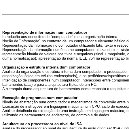
Representação de informação num computador
Introdução aos conceitos de "computador" e sua organização interna.
Noção de "informação" no contexto de um computador e elemento básico de 
Representação da informação no computador utilizando bits: texto e respec
Representação da informação numérica no computador utilizando bits: sistem
representação binária de valores positivos e negativos (sinal + magnitude,
duma normalização); apresentação da norma IEEE 754 na representação binári
Organização e estrutura interna dum computador
Análise da organização e estrutura interna dum computador: o processador
organização lógica em células endereçáveis), e os periféricos/dispositivos 
Interligação de componentes num computador: interacções entre componente
barramentos (
bus
) e para a arquitectura típica de um PC.
A hierarquia duma arquitectura de barramentos como resposta a requisito
Execução de programas num computador
Níveis de abstracção num computador e mecanismos de conversão entre n
Execução de instruções em linguagem máquina num CPU: ciclo de execuçã
Análise detalhada da execução de uma instrução em linguagem máquina, com
utilizando os barramentos de endereços, de controlo e de dados.
Arquitectura do processador ao nível do ISA
Análise do processador ao nível da arquitectura do
instruction
set
(ISA): in